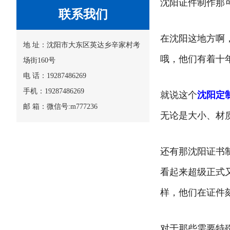
沈阳证件制作那
联系我们
在沈阳这地方啊
地 址：沈阳市大东区英达乡辛家村考
哦，他们有着十
场街160号
电 话：19287486269
手机：19287486269
就说这个
沈阳定
邮 箱：微信号:m777236
无论是大小、材
还有那沈阳证书
看起来超级正式
样，他们在证件
对于那些需要特